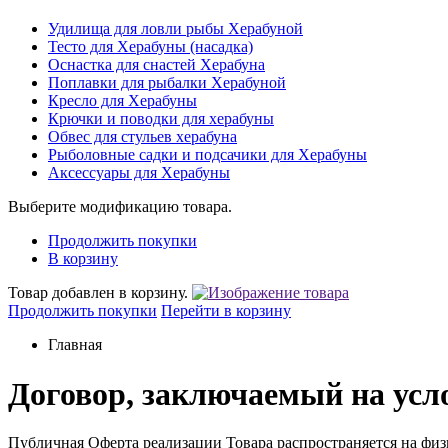
Удилища для ловли рыбы Херабуной
Тесто для Херабуны (насадка)
Оснастка для снастей Херабуна
Поплавки для рыбалки Херабуной
Кресло для Херабуны
Крючки и поводки для херабуны
Обвес для стульев херабуна
Рыболовные садки и подсачики для Херабуны
Аксессуары для Херабуны
Выберите модификацию товара.
Продолжить покупки
В корзину
Товар добавлен в корзину.
Продолжить покупки
Перейти в корзину
Главная
Договор, заключаемый на усл
Публичная Оферта реализации Товара распространяется на физ