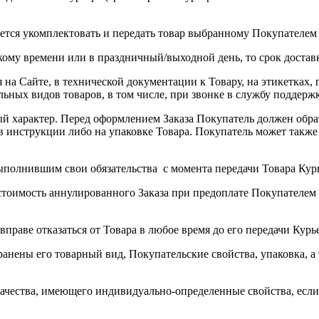
тся укомплектовать и передать товар выбранному Покупателем К
скому времени или в праздничный/выходной день, то срок доста
я на Сайте, в технической документации к Товару, на этикетках
ьных видов товаров, в том числе, при звонке в службу поддерж
й характер. Перед оформлением Заказа Покупатель должен обрат
 в инструкции либо на упаковке Товара. Покупатель может так
ыполнившим свои обязательства с момента передачи Товара Курь
 стоимость аннулированного Заказа при предоплате Покупателем П
раве отказаться от Товара в любое время до его передачи Курье
хранены его товарный вид, Покупательские свойства, упаковка,
о качества, имеющего индивидуально-определенные свойства, ес