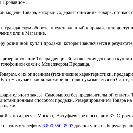
ая Продавцом.
й модели Товара, который содержит описание Товара, стоимост
 в гражданском обороте, представленный к продаже или доступн
мления или в Магазине.
ору розничной купли-продажи, который заключается в результа
 резервирование Товара для целей заключения договора купли-
м телефонной связи с Менеджером Продавца.
оварам, с их описанием (технические характеристики, предвари
 В этом случае срок возможной доставки указывается на Сайте, а
варительного заказа, Самовывоза без предварительной оплаты Т
ся дистанционным способом продажи. Резервированием Товара н
продажи.
йся по адресу г. Москва, Алтуфьевское шоссе, дом 37, Строение
есплатному телефону
8 800 550 35 97
для покупок на https://argentu