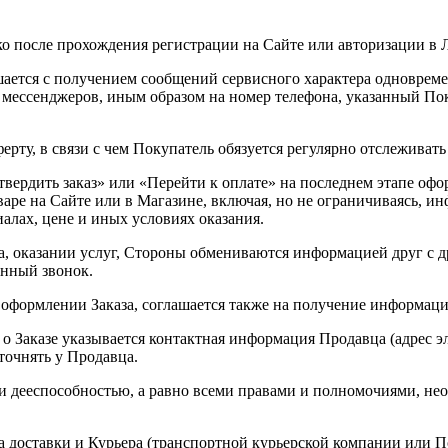
ко после прохождения регистрации на Сайте или авторизации в 
шается с получением сообщений сервисного характера одновреме
мессенджеров, иным образом на номер телефона, указанный Пок
ферту, в связи с чем Покупатель обязуется регулярно отслеживат
вердить заказ» или «Перейти к оплате» на последнем этапе офор
аре на Сайте или в Магазине, включая, но не ограничиваясь, ин
иалах, цене и иных условиях оказания.
за, оказании услуг, Стороны обмениваются информацией друг с 
онный звонок.
 оформлении Заказа, соглашается также на получение информации
 о Заказе указывается контактная информация Продавца (адрес 
точнять у Продавца.
о- и дееспособностью, а равно всеми правами и полномочиями, 
а доставки и Курьера (транспортной курьерской компании или По