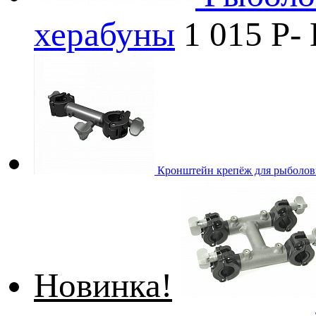
херабуны
1 015
P
-
Кронштейн крепёж для рыболовн
Новинка!