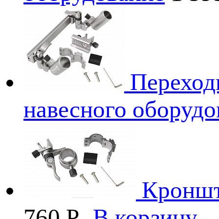
Переход
навесного оборудо
Кроншт
760
P
-
В корзину