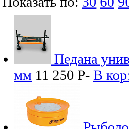
Показать по:
30
60
9
Педана унив
мм
11 250
P
-
В кор
Рыболо