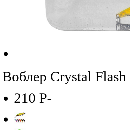
Воблер Crystal Flas
210
Р
-