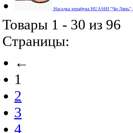
Насадка херабуна HUASHI "Чи Лянь" К
Товары 1 - 30 из 96
Страницы:
←
1
2
3
4