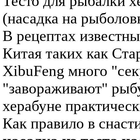
Тесто для рыбалки х
(насадка на рыболо
В рецептах известн
Китая таких как Ст
XibuFeng много "сек
"завораживают" рыбу
херабуне практическ
Как правило в снаст