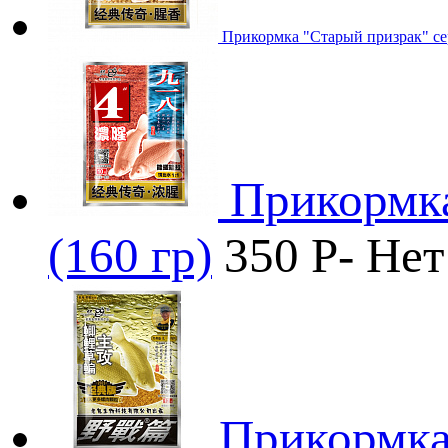
Прикормка "Старый призрак" сер
Прикормка
(160 гр)
350
P
-
Нет
Прикормка