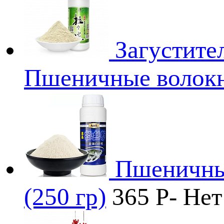
Загустите
Пшеничные волокна
Пшеничный
(250 гр)
365
P
-
Нет