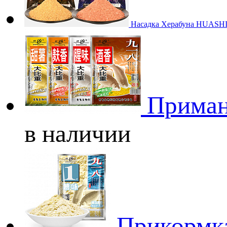
Насадка Херабуна HUAS
Приманк
в наличии
Прикормка