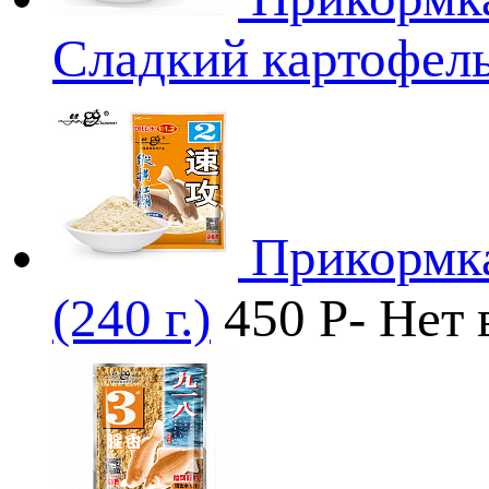
Сладкий картофель 
Прикормка
(240 г.)
450
P
-
Нет 