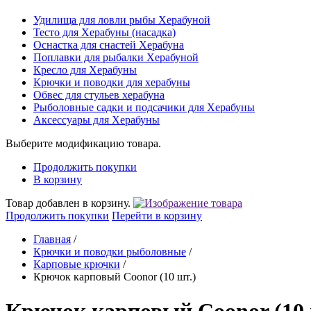
Удилища для ловли рыбы Херабуной
Тесто для Херабуны (насадка)
Оснастка для снастей Херабуна
Поплавки для рыбалки Херабуной
Кресло для Херабуны
Крючки и поводки для херабуны
Обвес для стульев херабуна
Рыболовные садки и подсачики для Херабуны
Аксессуары для Херабуны
Выберите модификацию товара.
Продолжить покупки
В корзину
Товар добавлен в корзину.
Продолжить покупки
Перейти в корзину
Главная
/
Крючки и поводки рыболовные
/
Карповые крючки
/
Крючок карповый Coonor (10 шт.)
Крючок карповый Coonor (10 