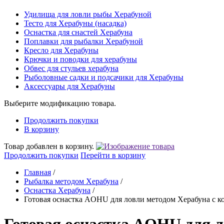
Удилища для ловли рыбы Херабуной
Тесто для Херабуны (насадка)
Оснастка для снастей Херабуна
Поплавки для рыбалки Херабуной
Кресло для Херабуны
Крючки и поводки для херабуны
Обвес для стульев херабуна
Рыболовные садки и подсачики для Херабуны
Аксессуары для Херабуны
Выберите модификацию товара.
Продолжить покупки
В корзину
Товар добавлен в корзину.
Продолжить покупки
Перейти в корзину
Главная
/
Рыбалка методом Херабуна
/
Оснастка Херабуна
/
Готовая оснастка AOHU для ловли методом Херабуна с 
Готовая оснастка AOHU для 